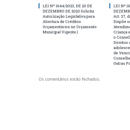
LEI Nº 1644/2023, DE 20 DE
LEI Nº 1
DEZEMBRO DE 2023 Solicita
DEZEMBRO
Autorização Legislativa para
Art. 37, 
Abertura de Créditos
Dispõe so
Orçamentários no Orçamento
Atendime
Municipal Vigente.)
Criança 
o Consel
Direitos 
adolesce
de Venci
Conselhe
Outras P
Os comentários estão fechados.