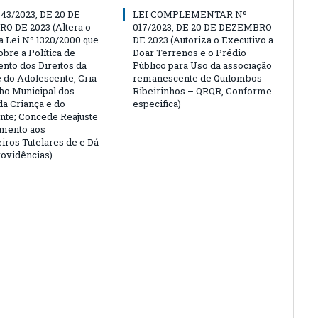
643/2023, DE 20 DE
LEI COMPLEMENTAR Nº
 DE 2023 (Altera o
017/2023, DE 20 DE DEZEMBRO
da Lei Nº 1320/2000 que
DE 2023 (Autoriza o Executivo a
bre a Política de
Doar Terrenos e o Prédio
nto dos Direitos da
Público para Uso da associação
e do Adolescente, Cria
remanescente de Quilombos
ho Municipal dos
Ribeirinhos – QRQR, Conforme
da Criança e do
especifica)
nte; Concede Reajuste
mento aos
iros Tutelares de e Dá
rovidências)