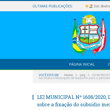
ÚLTIMAS PUBLICAÇÕES:
Sol, diver
PÁGINA INICIAL
O
»
»
VOCÊ ESTÁ EM:
Home
Leis
LEI MUNICIPA
Secretários Municipais de Baião/PA para o períod
LEI MUNICIPAL Nº 1608/2020, 
sobre a fixação do subsidio men