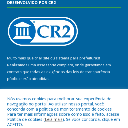
DESENVOLVIDO POR CR2
Muito mais que
criar site
ou
sistema para prefeituras
!
Realizamos uma
assessoria
completa, onde garantimos em
contrato que todas as exigências das
leis de transparência
pública
serão atendidas.
Conheça o
PNTP
e o
Radar da Transparência Pública
Nós usamos cookies para melhorar sua experiência de
navegação no portal. Ao utilizar nosso portal, você
concorda com a política de monitoramento de cookies.
Para ter mais informações sobre como isso é feito, acesse
Política de cookies (
Leia mais
). Se você concorda, clique em
Todos os direitos reservados a Prefeitura Municipal de Baião.
ACEITO.