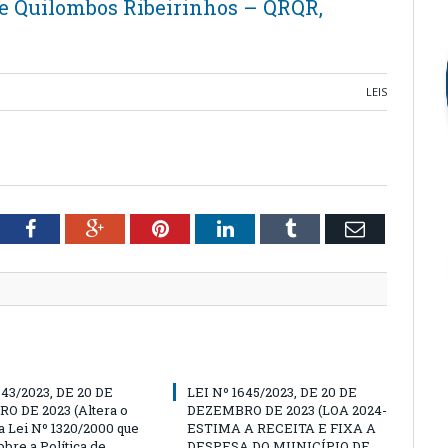
e Quilombos Ribeirinhos – QRQR,
LEIS
tter
Facebook
Google+
Pinterest
LinkedIn
Tumblr
Email
643/2023, DE 20 DE
LEI Nº 1645/2023, DE 20 DE
 DE 2023 (Altera o
DEZEMBRO DE 2023 (LOA 2024-
da Lei Nº 1320/2000 que
ESTIMA A RECEITA E FIXA A
bre a Política de
DESPESA DO MUNICÍPIO DE