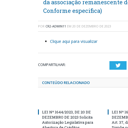
da associação remanescente d
Conforme especifica)
POR
CR2-ADMIN11
EM
20 DE DEZEMBRO DE 2023
Clique aqui para visualizar
COMPARTILHAR:
Twi
CONTEÚDO RELACIONADO
LEI Nº 1644/2023, DE 20 DE
LEI Nº 1
DEZEMBRO DE 2023 Solicita
DEZEMBRO
Autorização Legislativa para
Art. 37, 
Abertura de Créditos
Dispõe so