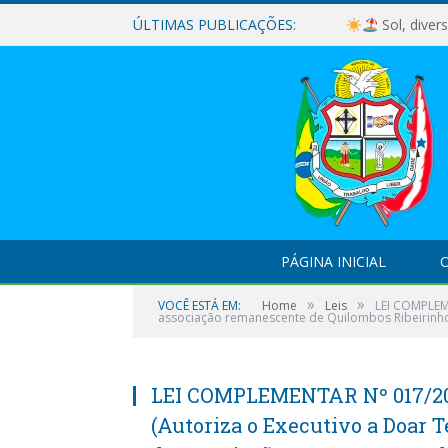
ÚLTIMAS PUBLICAÇÕES:
Sol, diver
PÁGINA INICIAL
O
»
»
VOCÊ ESTÁ EM:
Home
Leis
LEI COMPLEM
associação remanescente de Quilombos Ribeirinho
LEI COMPLEMENTAR Nº 017/20
(Autoriza o Executivo a Doar T