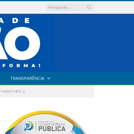
TRANSPARÊNCIA
41649315455_n