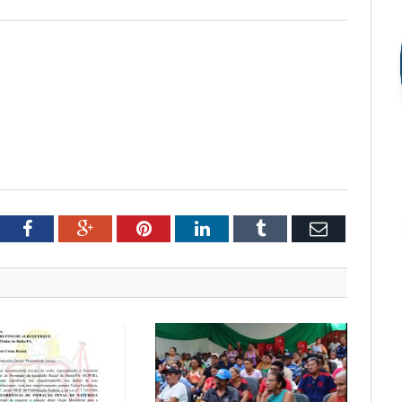
tter
Facebook
Google+
Pinterest
LinkedIn
Tumblr
Email