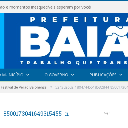
são e momentos inesquecíveis esperam por você!
 MUNICÍPIO
O GOVERNO
PUBLICAÇÕES
»
 Festival de Verão Baionense!
524302602_18047445518532844_85001730
_8500173041649315455_n
0