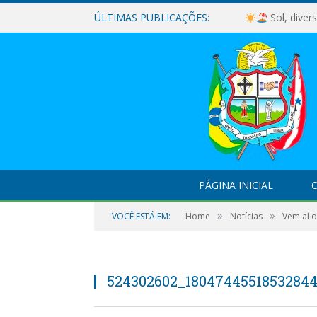
ÚLTIMAS PUBLICAÇÕES:
Sol, diver
PÁGINA INICIAL
O
»
»
VOCÊ ESTÁ EM:
Home
Notícias
Vem aí o
524302602_18047445518532844