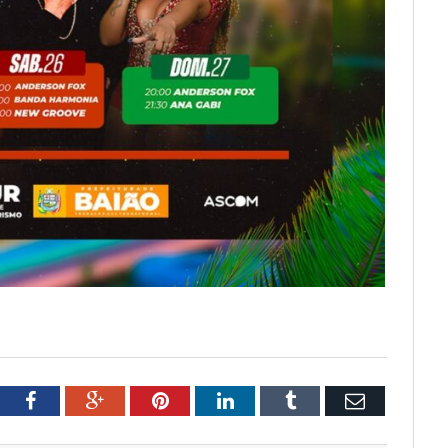
tter
Facebook
Google+
Pinterest
LinkedIn
Tumblr
Email