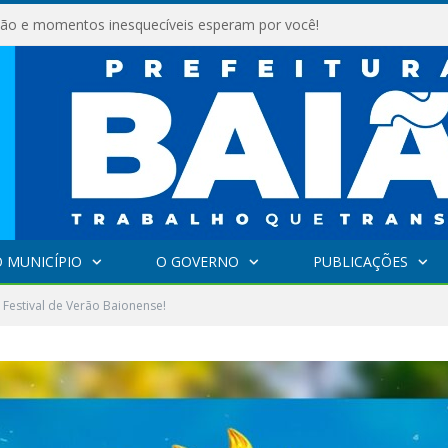
são e momentos inesquecíveis esperam por você!
 MUNICÍPIO
O GOVERNO
PUBLICAÇÕES
 Festival de Verão Baionense!