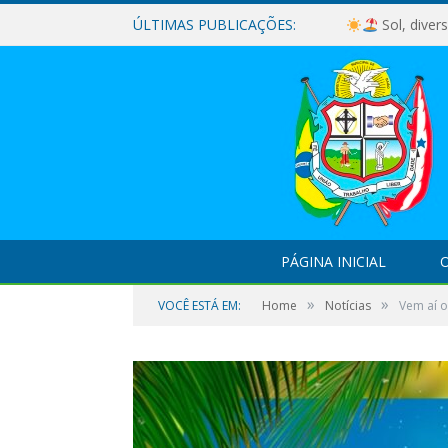
ÚLTIMAS PUBLICAÇÕES:
Sol, diver
PÁGINA INICIAL
O
»
»
VOCÊ ESTÁ EM:
Home
Notícias
Vem aí o