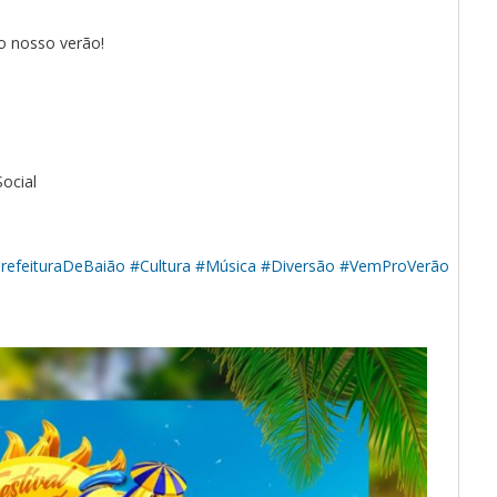
o nosso verão!
Social
refeituraDeBaião
#Cultura
#Música
#Diversão
#VemProVerão