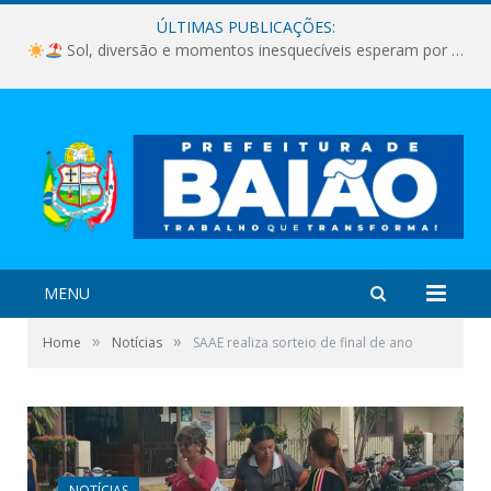
ÚLTIMAS PUBLICAÇÕES:
Sol, diversão e momentos inesquecíveis esperam por você!
MENU
»
»
Home
Notícias
SAAE realiza sorteio de final de ano
NOTÍCIAS