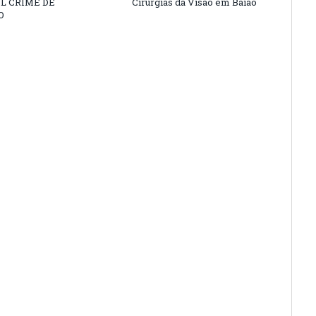
L CRIME DE
Cirurgias da Visão em Baião
O