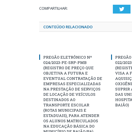
COMPARTILHAR:
Twi
CONTEÚDO RELACIONADO
PREGÃO ELETRÔNICO Nº
PREGÃO
024/2023-PE-SRP-PMB
022/202
(REGISTRO DE PREÇO QUE
(REGIST
OBJETIVA A FUTURA E
VISA A
EVENTUAL CONTRATAÇÃO DE
AQUISIÇ
EMPRESAS ESPECIALIZADAS
OXIGÊN
NA PRESTAÇÃO DE SERVIÇOS
SUPRIR 
DE LOCAÇÃO DE VEÍCULOS
DAS UNI
DESTINADOS AO
HOSPITA
TRANSPORTE ESCOLAR
BAIÃO)
(ROTAS MUNICIPAIS E
ESTADUAIS), PARA ATENDER
OS ALUNOS MATRICULADOS
NA EDUCAÇÃO BÁSICA DO
MUNICÍPIO DE BAIÃO/PA)