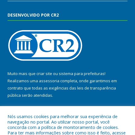
DESENVOLVIDO POR CR2
Muito mais que
criar site
ou
sistema para prefeituras
!
Realizamos uma
assessoria
completa, onde garantimos em
contrato que todas as exigências das
leis de transparência
pública
serão atendidas.
Conheça o
PNTP
e o
Radar da Transparência Pública
Nós usamos cookies para melhorar sua experiência de
navegação no portal. Ao utilizar nosso portal, você
concorda com a política de monitoramento de cookies.
Para ter mais informações sobre como isso é feito, acesse