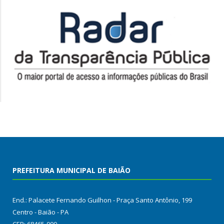
PREFEITURA MUNICIPAL DE BAIÃO
End.: Palacete Fernando Guilhon - Praça Santo Antônio, 199
Centro - Baião - PA
CEP: 68465-000