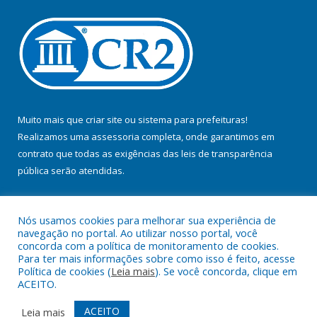
Muito mais que
criar site
ou
sistema para prefeituras
!
Realizamos uma
assessoria
completa, onde garantimos em
contrato que todas as exigências das
leis de transparência
pública
serão atendidas.
Conheça o
PNTP
e o
Radar da Transparência Pública
Nós usamos cookies para melhorar sua experiência de
navegação no portal. Ao utilizar nosso portal, você
concorda com a política de monitoramento de cookies.
Para ter mais informações sobre como isso é feito, acesse
Política de cookies (
Leia mais
). Se você concorda, clique em
Todos os direitos reservados a Prefeitura Municipal de Baião.
ACEITO.
Mapa do Site
Acessar Área Administrativa
ACEITO
Leia mais