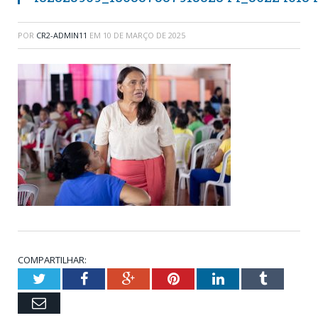
POR
CR2-ADMIN11
EM
10 DE MARÇO DE 2025
COMPARTILHAR:
Twitter
Facebook
Google+
Pinterest
LinkedIn
Tumblr
Email