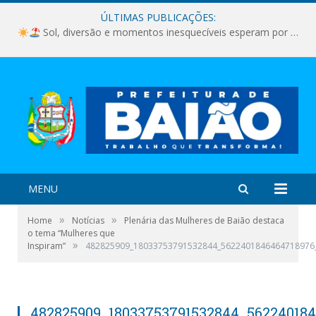
ÚLTIMAS PUBLICAÇÕES:
Sol, diversão e momentos inesquecíveis esperam por você!
MENU
»
»
Home
Notícias
Plenária das Mulheres de Baião destaca
o tema “Mulheres que
»
Inspiram”
482825909_18033753791532844_5622401846464718976
482825909_18033753791532844_56224018