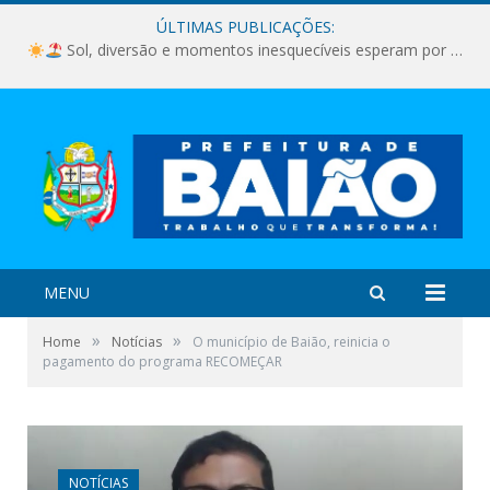
ÚLTIMAS PUBLICAÇÕES:
Sol, diversão e momentos inesquecíveis esperam por você!
MENU
»
»
Home
Notícias
O município de Baião, reinicia o
pagamento do programa RECOMEÇAR
NOTÍCIAS