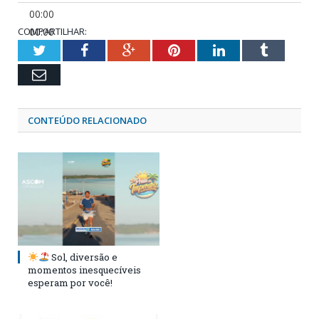
00:00
COMPARTILHAR:
00:00
02:03
Twitter
Facebook
Google+
Pinterest
LinkedIn
Tumblr
Email
CONTEÚDO RELACIONADO
Sol, diversão e
momentos inesquecíveis
esperam por você!