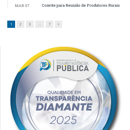
Convite para Reunião de Produtores Rurais
MAR 07
Next
1
2
3
…
7