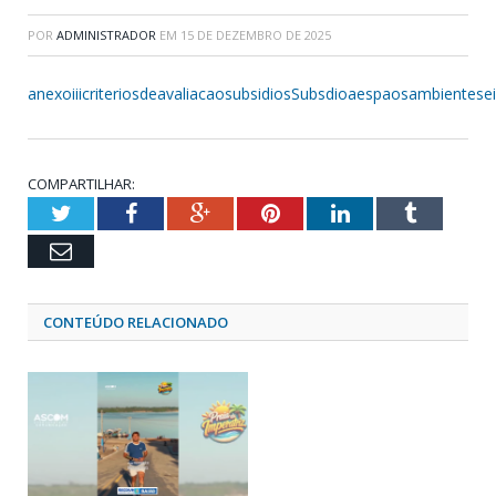
POR
ADMINISTRADOR
EM
15 DE DEZEMBRO DE 2025
anexoiiicriteriosdeavaliacaosubsidiosSubsdioaespaosambientesein
COMPARTILHAR:
Twitter
Facebook
Google+
Pinterest
LinkedIn
Tumblr
Email
CONTEÚDO RELACIONADO