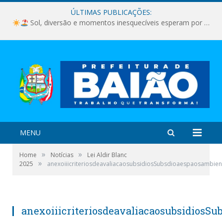
ÚLTIMAS PUBLICAÇÕES:
Sol, diversão e momentos inesquecíveis esperam por você!
MENU
»
»
Home
Notícias
Lei Aldir Blanc
»
2025
anexoiiicriteriosdeavaliacaosubsidiosSubsdioaespaosambiente
anexoiiicriteriosdeavaliacaosubsidiosSu