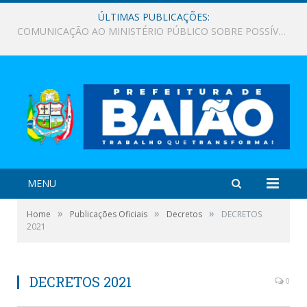
ÚLTIMAS PUBLICAÇÕES:
Mais de 100 pessoas são beneficiadas no Mutirão de Cirurgias da Visão em Baião
MENU
»
»
»
Home
Publicações Oficiais
Decretos
DECRETOS
2021
DECRETOS 2021
0