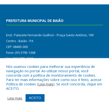
PREFEITURA MUNICIPAL DE BAIÃO
End.: Palacete Fernando Guilhon - Praça Santo Antônio, 199
Centro - Baião - PA
CEP: 68465-000
Fone: (91) 3795-1368
Fax: (91) 3795-1368
E-mail: gabineteprefeiturabaiao@gmail.com
Nós usamos cookies para melhorar sua experiência de
ascompmbbaiao@gmail.com
navegação no portal. Ao utilizar nosso portal, você
concorda com a política de monitoramento de cookies.
Horário de atendimento: 07:00 às 13:00 Horas de Segunda a
Para ter mais informações sobre como isso é feito, acesse
Sexta-Feira
Política de cookies (
Leia mais
). Se você concorda, clique em
ACEITO.
ACEITO
Leia mais
ÚLTIMAS PUBLICAÇÕES