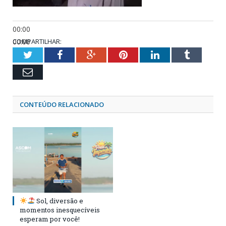
00:00
00:00
COMPARTILHAR:
03:55
Twitter
Facebook
Google+
Pinterest
LinkedIn
Tumblr
Email
CONTEÚDO RELACIONADO
Sol, diversão e
momentos inesquecíveis
esperam por você!