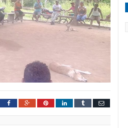
tter
Facebook
Google+
Pinterest
LinkedIn
Tumblr
Email