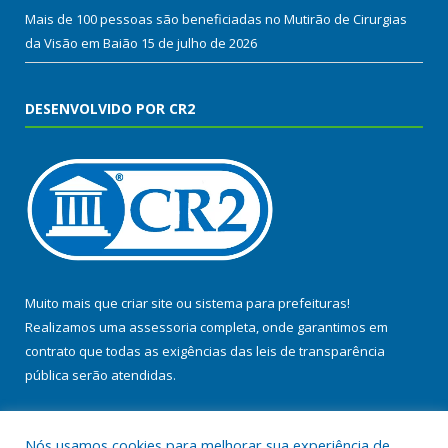
Mais de 100 pessoas são beneficiadas no Mutirão de Cirurgias
da Visão em Baião
15 de julho de 2026
DESENVOLVIDO POR CR2
Muito mais que
criar site
ou
sistema para prefeituras
!
Realizamos uma
assessoria
completa, onde garantimos em
contrato que todas as exigências das
leis de transparência
pública
serão atendidas.
Conheça o
PNTP
e o
Radar da Transparência Pública
Nós usamos cookies para melhorar sua experiência de