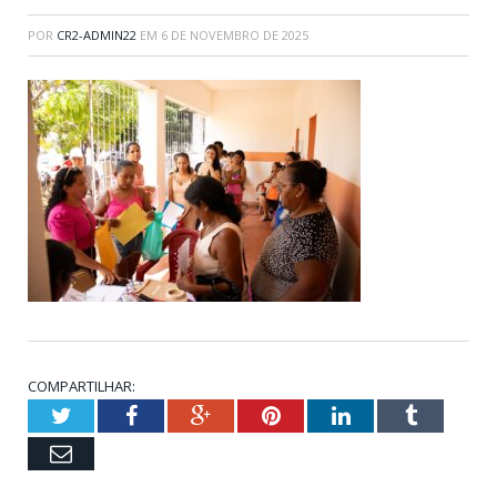
POR
CR2-ADMIN22
EM
6 DE NOVEMBRO DE 2025
COMPARTILHAR:
Twitter
Facebook
Google+
Pinterest
LinkedIn
Tumblr
Email