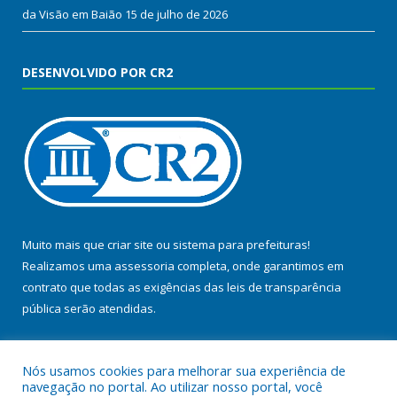
da Visão em Baião
15 de julho de 2026
DESENVOLVIDO POR CR2
Muito mais que
criar site
ou
sistema para prefeituras
!
Realizamos uma
assessoria
completa, onde garantimos em
contrato que todas as exigências das
leis de transparência
pública
serão atendidas.
Conheça o
PNTP
e o
Radar da Transparência Pública
Nós usamos cookies para melhorar sua experiência de
navegação no portal. Ao utilizar nosso portal, você