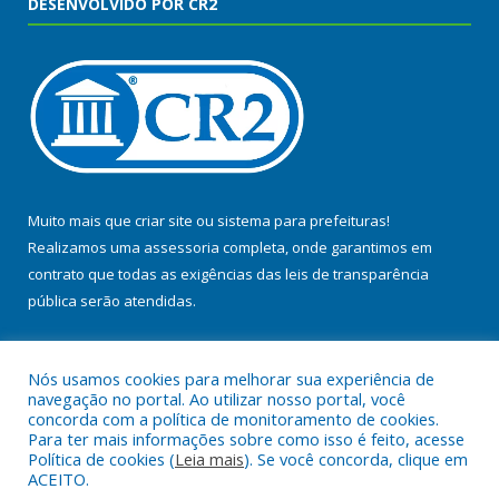
DESENVOLVIDO POR CR2
Muito mais que
criar site
ou
sistema para prefeituras
!
Realizamos uma
assessoria
completa, onde garantimos em
contrato que todas as exigências das
leis de transparência
pública
serão atendidas.
Conheça o
PNTP
e o
Radar da Transparência Pública
Nós usamos cookies para melhorar sua experiência de
navegação no portal. Ao utilizar nosso portal, você
concorda com a política de monitoramento de cookies.
Para ter mais informações sobre como isso é feito, acesse
Política de cookies (
Leia mais
). Se você concorda, clique em
Todos os direitos reservados a Prefeitura Municipal de Baião.
ACEITO.