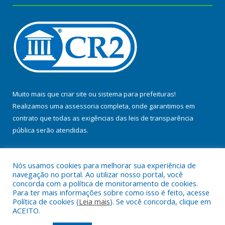
Muito mais que
criar site
ou
sistema para prefeituras
!
Realizamos uma
assessoria
completa, onde garantimos em
contrato que todas as exigências das
leis de transparência
pública
serão atendidas.
Conheça o
PNTP
e o
Radar da Transparência Pública
Nós usamos cookies para melhorar sua experiência de
navegação no portal. Ao utilizar nosso portal, você
concorda com a política de monitoramento de cookies.
Para ter mais informações sobre como isso é feito, acesse
Política de cookies (
Leia mais
). Se você concorda, clique em
Todos os direitos reservados a Prefeitura Municipal de Baião.
ACEITO.