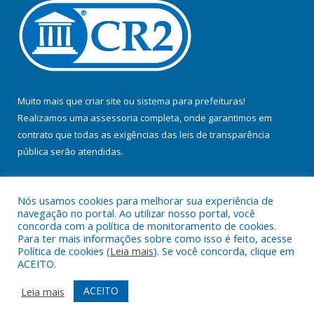
Muito mais que
criar site
ou
sistema para prefeituras
!
Realizamos uma
assessoria
completa, onde garantimos em
contrato que todas as exigências das
leis de transparência
pública
serão atendidas.
Conheça o
PNTP
e o
Radar da Transparência Pública
Nós usamos cookies para melhorar sua experiência de
navegação no portal. Ao utilizar nosso portal, você
concorda com a política de monitoramento de cookies.
Para ter mais informações sobre como isso é feito, acesse
Política de cookies (
Leia mais
). Se você concorda, clique em
Todos os direitos reservados a Prefeitura Municipal de Baião.
ACEITO.
Mapa do Site
Acessar Área Administrativa
ACEITO
Leia mais
Acessar Webmail