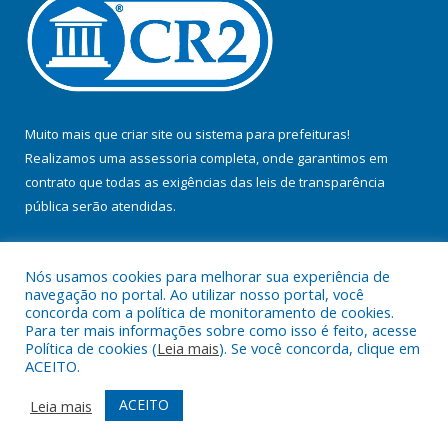
Muito mais que
criar site
ou
sistema para prefeituras
!
Realizamos uma
assessoria
completa, onde garantimos em
contrato que todas as exigências das
leis de transparência
pública
serão atendidas.
Conheça o
PNTP
e o
Radar da Transparência Pública
Nós usamos cookies para melhorar sua experiência de
navegação no portal. Ao utilizar nosso portal, você
concorda com a política de monitoramento de cookies.
Para ter mais informações sobre como isso é feito, acesse
Política de cookies (
Leia mais
). Se você concorda, clique em
Todos os direitos reservados a Prefeitura Municipal de Baião.
ACEITO.
Mapa do Site
Acessar Área Administrativa
ACEITO
Leia mais
Acessar Webmail