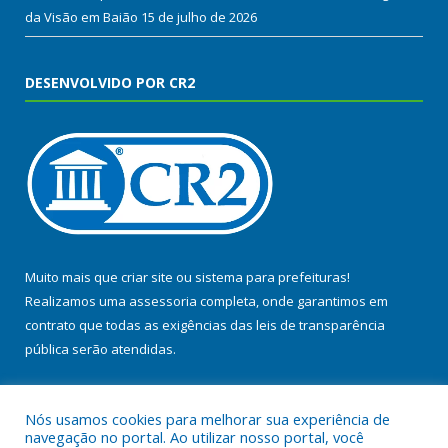
da Visão em Baião
15 de julho de 2026
DESENVOLVIDO POR CR2
Muito mais que
criar site
ou
sistema para prefeituras
!
Realizamos uma
assessoria
completa, onde garantimos em
contrato que todas as exigências das
leis de transparência
pública
serão atendidas.
Conheça o
PNTP
e o
Radar da Transparência Pública
Nós usamos cookies para melhorar sua experiência de
navegação no portal. Ao utilizar nosso portal, você