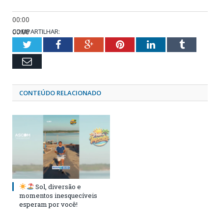
00:00
00:00
COMPARTILHAR:
05:27
Twitter
Facebook
Google+
Pinterest
LinkedIn
Tumblr
Email
CONTEÚDO RELACIONADO
Sol, diversão e
momentos inesquecíveis
esperam por você!