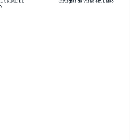
L CRIME DE
Cirurgias da Visão em Baião
O