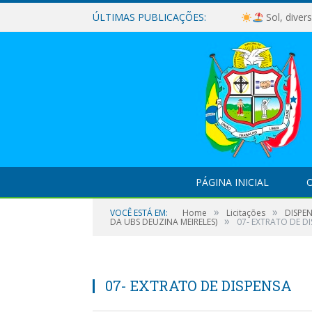
ÚLTIMAS PUBLICAÇÕES:
Sol, diver
PÁGINA INICIAL
O
»
»
VOCÊ ESTÁ EM:
Home
Licitações
DISPEN
»
DA UBS DEUZINA MEIRELES)
07- EXTRATO DE D
07- EXTRATO DE DISPENSA