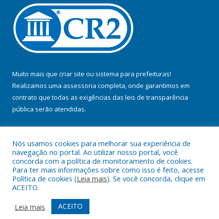
Muito mais que
criar site
ou
sistema para prefeituras
!
Realizamos uma
assessoria
completa, onde garantimos em
contrato que todas as exigências das
leis de transparência
pública
serão atendidas.
Conheça o
PNTP
e o
Radar da Transparência Pública
Nós usamos cookies para melhorar sua experiência de
navegação no portal. Ao utilizar nosso portal, você
concorda com a política de monitoramento de cookies.
Para ter mais informações sobre como isso é feito, acesse
Política de cookies (
Leia mais
). Se você concorda, clique em
Todos os direitos reservados a Prefeitura Municipal de Baião.
ACEITO.
Mapa do Site
Acessar Área Administrativa
ACEITO
Leia mais
Acessar Webmail