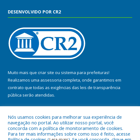
DESENVOLVIDO POR CR2
Muito mais que
criar site
ou
sistema para prefeituras
!
Realizamos uma
assessoria
completa, onde garantimos em
contrato que todas as exigências das
leis de transparência
pública
serão atendidas.
Conheça o
PNTP
e o
Radar da Transparência Pública
Nós usamos cookies para melhorar sua experiência de
navegação no portal. Ao utilizar nosso portal, você
concorda com a política de monitoramento de cookies.
Para ter mais informações sobre como isso é feito, acesse
Política de cookies (
Leia mais
). Se você concorda, clique em