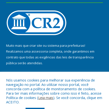
Muito mais que
criar site
ou
sistema para prefeituras
!
Realizamos uma
assessoria
completa, onde garantimos em
contrato que todas as exigências das
leis de transparência
pública
serão atendidas.
Conheça o
PNTP
e o
Radar da Transparência Pública
Nós usamos cookies para melhorar sua experiência de
navegação no portal. Ao utilizar nosso portal, você
concorda com a política de monitoramento de cookies.
Para ter mais informações sobre como isso é feito, acesse
Política de cookies (
Leia mais
). Se você concorda, clique em
Todos os direitos reservados a Prefeitura Municipal de Baião.
ACEITO.