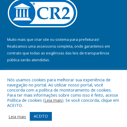
Muito mais que
criar site
ou
sistema para prefeituras
!
Realizamos uma
assessoria
completa, onde garantimos em
contrato que todas as exigências das
leis de transparência
pública
serão atendidas.
Conheça o
PNTP
e o
Radar da Transparência Pública
Nós usamos cookies para melhorar sua experiência de
navegação no portal. Ao utilizar nosso portal, você
concorda com a política de monitoramento de cookies.
Para ter mais informações sobre como isso é feito, acesse
Política de cookies (
Leia mais
). Se você concorda, clique em
Todos os direitos reservados a Prefeitura Municipal de Baião.
ACEITO.
Mapa do Site
Acessar Área Administrativa
ACEITO
Leia mais
Acessar Webmail