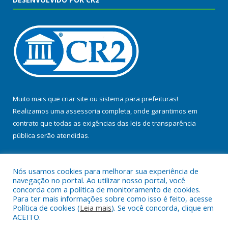
Muito mais que
criar site
ou
sistema para prefeituras
!
Realizamos uma
assessoria
completa, onde garantimos em
contrato que todas as exigências das
leis de transparência
pública
serão atendidas.
Conheça o
PNTP
e o
Radar da Transparência Pública
Nós usamos cookies para melhorar sua experiência de
navegação no portal. Ao utilizar nosso portal, você
concorda com a política de monitoramento de cookies.
Para ter mais informações sobre como isso é feito, acesse
Política de cookies (
Leia mais
). Se você concorda, clique em
Todos os direitos reservados a Prefeitura Municipal de Baião.
ACEITO.