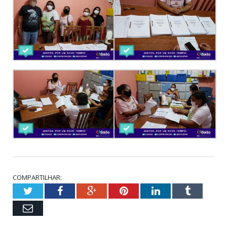
COMPARTILHAR:
Twitter
Facebook
Google+
Pinterest
LinkedIn
Tumblr
Email