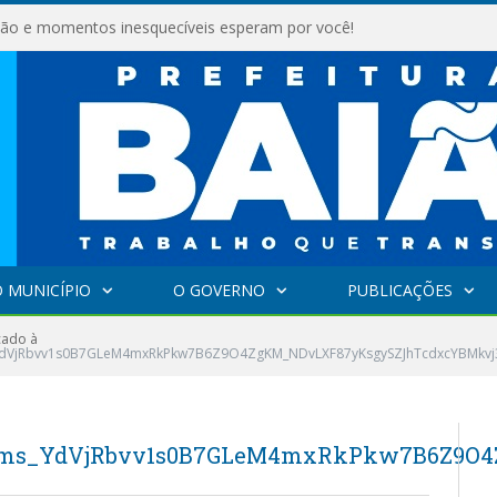
são e momentos inesquecíveis esperam por você!
 MUNICÍPIO
O GOVERNO
PUBLICAÇÕES
ado à
dVjRbvv1s0B7GLeM4mxRkPkw7B6Z9O4ZgKM_NDvLXF87yKsgySZJhTcdxcYBMkvj3
Yms_YdVjRbvv1s0B7GLeM4mxRkPkw7B6Z9O4Z