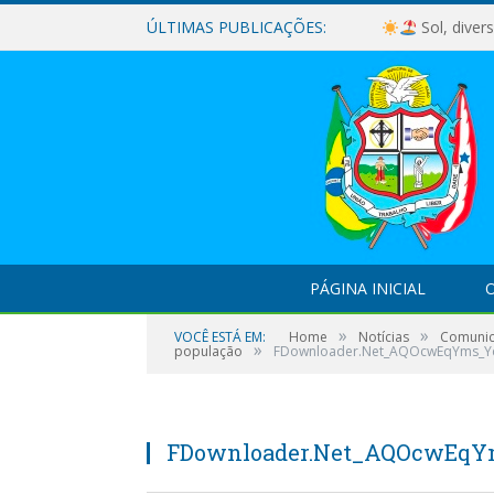
ÚLTIMAS PUBLICAÇÕES:
Sol, diver
PÁGINA INICIAL
O
»
»
VOCÊ ESTÁ EM:
Home
Notícias
Comunic
»
população
FDownloader.Net_AQOcwEqYms_Y
FDownloader.Net_AQOcwEq