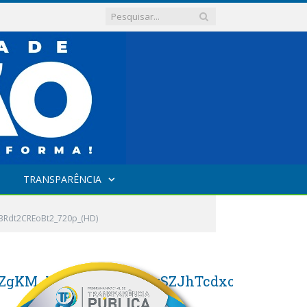
TRANSPARÊNCIA
Rdt2CREoBt2_720p_(HD)
gKM_NDvLXF87yKsgySZJhTcdxcYBMkvj3Rdt