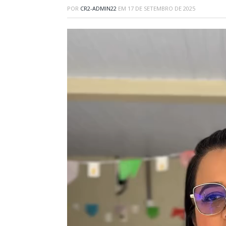
POR
CR2-ADMIN22
EM
17 DE SETEMBRO DE 2025
Tocador
de
vídeo