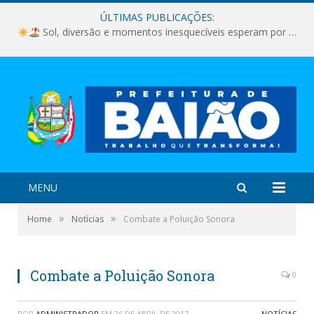
ÚLTIMAS PUBLICAÇÕES:
Sol, diversão e momentos inesquecíveis esperam por você!
MENU
»
»
Home
Notícias
Combate a Poluição Sonora
Combate a Poluição Sonora
0
POR
ADMINISTRADOR
EM
26 DE ABRIL DE 2017
NOTÍCIAS