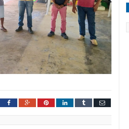
tter
Facebook
Google+
Pinterest
LinkedIn
Tumblr
Email