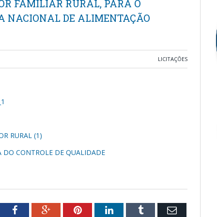
OR FAMILIAR RURAL, PARA O
A NACIONAL DE ALIMENTAÇÃO
LICITAÇÕES
_1
R RURAL (1)
A DO CONTROLE DE QUALIDADE
tter
Facebook
Google+
Pinterest
LinkedIn
Tumblr
Email