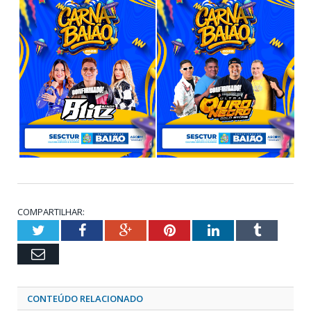
COMPARTILHAR:
Twitter
Facebook
Google+
Pinterest
LinkedIn
Tumblr
Email
CONTEÚDO RELACIONADO