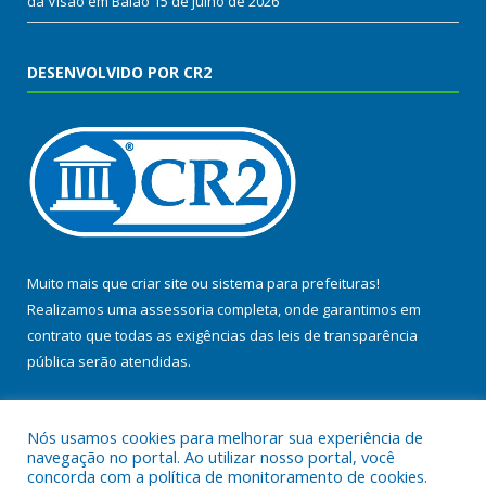
da Visão em Baião
15 de julho de 2026
DESENVOLVIDO POR CR2
Muito mais que
criar site
ou
sistema para prefeituras
!
Realizamos uma
assessoria
completa, onde garantimos em
contrato que todas as exigências das
leis de transparência
pública
serão atendidas.
Conheça o
PNTP
e o
Radar da Transparência Pública
Nós usamos cookies para melhorar sua experiência de
navegação no portal. Ao utilizar nosso portal, você
concorda com a política de monitoramento de cookies.