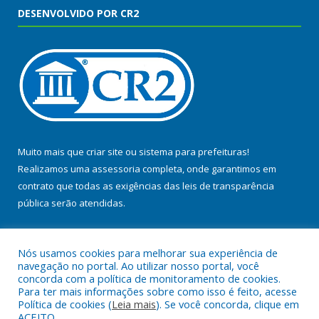
DESENVOLVIDO POR CR2
Muito mais que
criar site
ou
sistema para prefeituras
!
Realizamos uma
assessoria
completa, onde garantimos em
contrato que todas as exigências das
leis de transparência
pública
serão atendidas.
Conheça o
PNTP
e o
Radar da Transparência Pública
Nós usamos cookies para melhorar sua experiência de
navegação no portal. Ao utilizar nosso portal, você
concorda com a política de monitoramento de cookies.
Para ter mais informações sobre como isso é feito, acesse
Política de cookies (
Leia mais
). Se você concorda, clique em
Todos os direitos reservados a Prefeitura Municipal de Baião.
ACEITO.