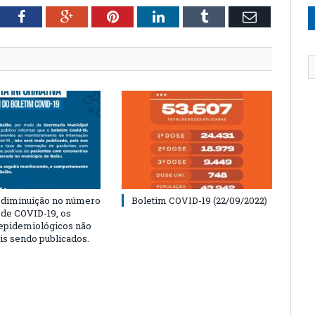
tter
Facebook
Google+
Pinterest
LinkedIn
Tumblr
Email
 diminuição no número
Boletim COVID-19 (22/09/2022)
 de COVID-19, os
 epidemiológicos não
is sendo publicados.