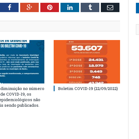
tter
Facebook
Google+
Pinterest
LinkedIn
Tumblr
Email
 diminuição no número
Boletim COVID-19 (22/09/2022)
 de COVID-19, os
 epidemiológicos não
is sendo publicados.