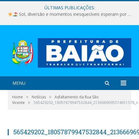
ÚLTIMAS PUBLICAÇÕES:
Sol, diversão e momentos inesquecíveis esperam por você!
MENU
»
»
Home
Notícias
Asfaltamento da Rua São
»
Vicente
565429202_18057879947532844_2136669695574651578_n
565429202_18057879947532844_21366696