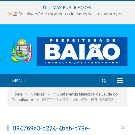
ÚLTIMAS PUBLICAÇÕES:
Sol, diversão e momentos inesquecíveis esperam por você!
MENU
»
»
Home
Notícias
1ª Conferência Municipal de Saúde do
»
Trabalhador
894769e3-c224-4beb-b79e-d97b0736238d
894769e3-c224-4beb-b79e-
0