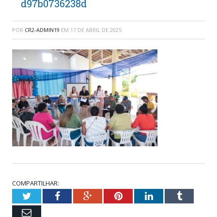
d97b0736238d
POR
CR2-ADMIN19
EM
17 DE ABRIL DE 2025
COMPARTILHAR:
Twitter
Facebook
Google+
Pinterest
LinkedIn
Tumblr
Email