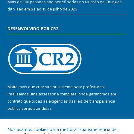
Mais de 100 pessoas são beneficiadas no Mutirão de Cirurgias
da Visão em Baião
15 de julho de 2026
DESENVOLVIDO POR CR2
Muito mais que
criar site
ou
sistema para prefeituras
!
Realizamos uma
assessoria
completa, onde garantimos em
contrato que todas as exigências das
leis de transparência
pública
serão atendidas.
Conheça o
PNTP
e o
Radar da Transparência Pública
Nós usamos cookies para melhorar sua experiência de