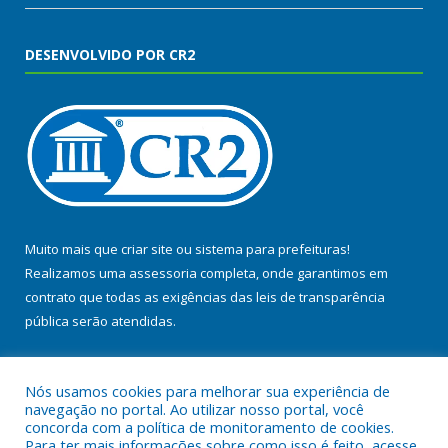
DESENVOLVIDO POR CR2
Muito mais que
criar site
ou
sistema para prefeituras
!
Realizamos uma
assessoria
completa, onde garantimos em
contrato que todas as exigências das
leis de transparência
pública
serão atendidas.
Conheça o
PNTP
e o
Radar da Transparência Pública
Nós usamos cookies para melhorar sua experiência de
navegação no portal. Ao utilizar nosso portal, você
concorda com a política de monitoramento de cookies.
Para ter mais informações sobre como isso é feito, acesse