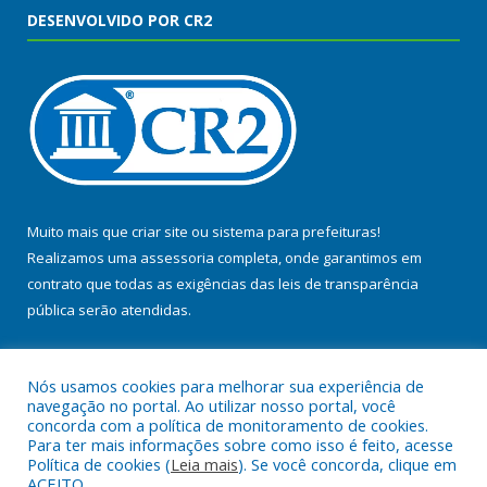
DESENVOLVIDO POR CR2
Muito mais que
criar site
ou
sistema para prefeituras
!
Realizamos uma
assessoria
completa, onde garantimos em
contrato que todas as exigências das
leis de transparência
pública
serão atendidas.
Conheça o
PNTP
e o
Radar da Transparência Pública
Nós usamos cookies para melhorar sua experiência de
navegação no portal. Ao utilizar nosso portal, você
concorda com a política de monitoramento de cookies.
Para ter mais informações sobre como isso é feito, acesse
Política de cookies (
Leia mais
). Se você concorda, clique em
Todos os direitos reservados a Prefeitura Municipal de Baião.
ACEITO.