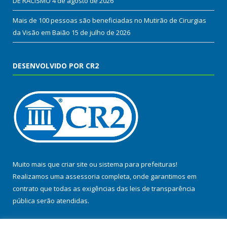
DE RACISMO
4 de agosto de 2026
Mais de 100 pessoas são beneficiadas no Mutirão de Cirurgias
da Visão em Baião
15 de julho de 2026
DESENVOLVIDO POR CR2
Muito mais que
criar site
ou
sistema para prefeituras
!
Realizamos uma
assessoria
completa, onde garantimos em
contrato que todas as exigências das
leis de transparência
pública
serão atendidas.
Conheça o
PNTP
e o
Radar da Transparência Pública