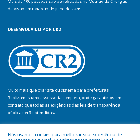
Mais de 100 pessoas são beneficiadas no Mutirão de Cirurgias
da Visão em Baião
15 de julho de 2026
DESENVOLVIDO POR CR2
Muito mais que
criar site
ou
sistema para prefeituras
!
Realizamos uma
assessoria
completa, onde garantimos em
contrato que todas as exigências das
leis de transparência
pública
serão atendidas.
Conheça o
PNTP
e o
Radar da Transparência Pública
Nós usamos cookies para melhorar sua experiência de