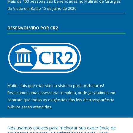
Mais de 100 pessoas são beneficiadas no Mutirão de Cirurgias
da Visão em Baião
15 de julho de 2026
DESENVOLVIDO POR CR2
Muito mais que
criar site
ou
sistema para prefeituras
!
Realizamos uma
assessoria
completa, onde garantimos em
contrato que todas as exigências das
leis de transparência
pública
serão atendidas.
Conheça o
PNTP
e o
Radar da Transparência Pública
Nós usamos cookies para melhorar sua experiência de