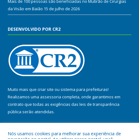
Mais de 100 pessoas são beneficiadas no Mutirão de Cirurgias
da Visão em Baião
15 de julho de 2026
DESENVOLVIDO POR CR2
Muito mais que
criar site
ou
sistema para prefeituras
!
Realizamos uma
assessoria
completa, onde garantimos em
contrato que todas as exigências das
leis de transparência
pública
serão atendidas.
Conheça o
PNTP
e o
Radar da Transparência Pública
Nós usamos cookies para melhorar sua experiência de