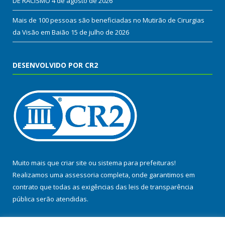
DE RACISMO
4 de agosto de 2026
Mais de 100 pessoas são beneficiadas no Mutirão de Cirurgias
da Visão em Baião
15 de julho de 2026
DESENVOLVIDO POR CR2
Muito mais que
criar site
ou
sistema para prefeituras
!
Realizamos uma
assessoria
completa, onde garantimos em
contrato que todas as exigências das
leis de transparência
pública
serão atendidas.
Conheça o
PNTP
e o
Radar da Transparência Pública